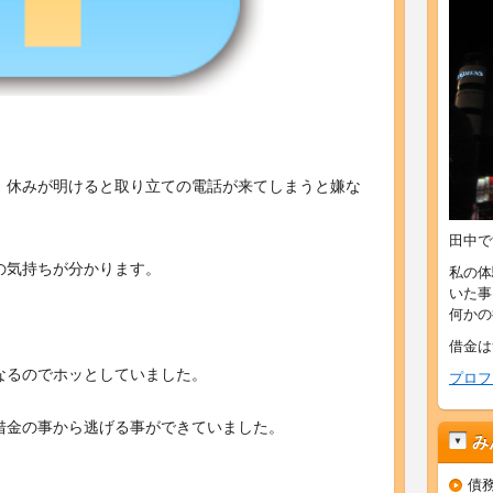
、休みが明けると取り立ての電話が来てしまうと嫌な
田中で
の気持ちが分かります。
私の体
いた事
何かの
借金は
なるのでホッとしていました。
プロフ
借金の事から逃げる事ができていました。
み
債