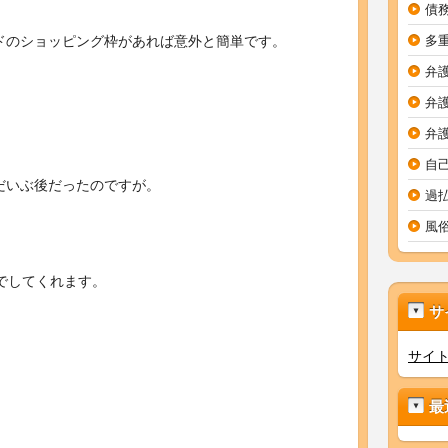
債
ドのショッピング枠があれば意外と簡単です。
多
弁
弁
弁
自
だいぶ後だったのですが。
過
風
でしてくれます。
サ
サイ
最