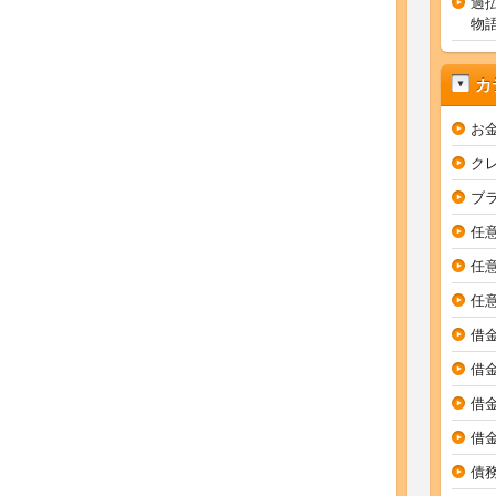
過
物
カ
お
ク
ブ
任
任
任
借
借
借
借
債