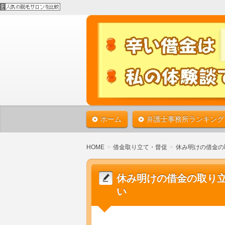
借金で苦しんでいる方は、債務整理で
ば、必ず借金から解放されます！！1
債務整理で借金返済 
整理の体験談。あなたの借金も必ずな
ホーム
弁護士事務所ランキング
HOME
借金取り立て・督促
休み明けの借金の
休み明けの借金の取り
い