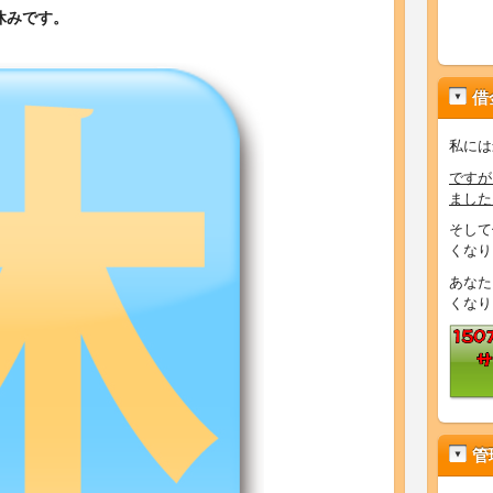
休みです。
借
私には
ですが
ました
そして
くなり
あなた
くなり
管