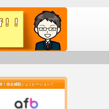
す！
単！借金減額シュミレーション！