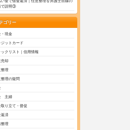
払い金で借金返済｜任意整理を弁護士目線の
語で説明③
テゴリー
金・現金
レジットカード
ラックリスト｜信用情報
意売却
意整理
意整理の疑問
金
金 主婦
金取り立て・督促
金返済
務整理