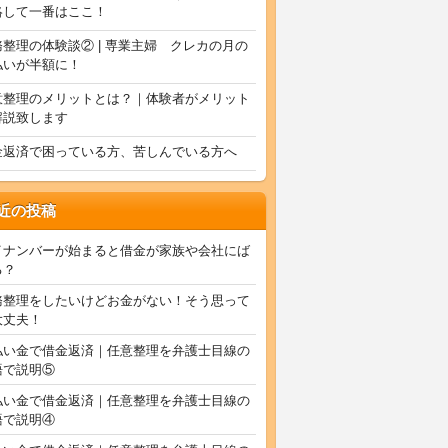
絡して一番はここ！
務整理の体験談② | 専業主婦 クレカの月の
払いが半額に！
意整理のメリットとは？｜体験者がメリット
解説致します
金返済で困っている方、苦しんでいる方へ
近の投稿
イナンバーが始まると借金が家族や会社にば
る？
務整理をしたいけどお金がない！そう思って
大丈夫！
払い金で借金返済｜任意整理を弁護士目線の
語で説明⑤
払い金で借金返済｜任意整理を弁護士目線の
語で説明④