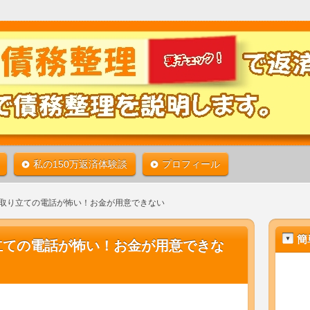
借金生活から救われる道があります。債務整理をよく知れ
50万円の借金をたったの6ヶ月で返済することが出来た任意
| 私の体験談で債務整理を説明しま
くなります！
私の150万返済体験談
プロフィール
取り立ての電話が怖い！お金が用意できない
簡
立ての電話が怖い！お金が用意できな