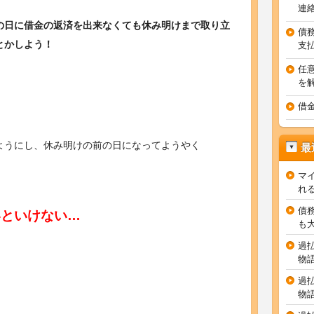
連
の日に借金の返済を出来なくても休み明けまで取り立
債
とかしよう！
支
任
を
借
ようにし、休み明けの前の日になってようやく
最
マ
れ
債
いといけない…
も
過
物
過
物