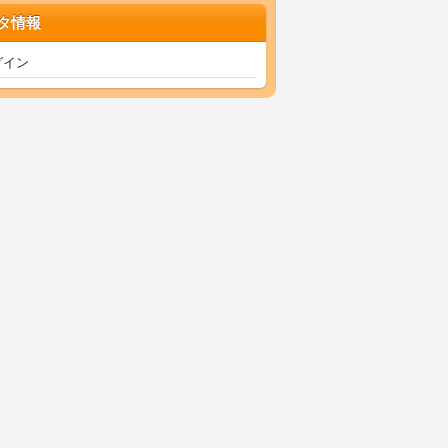
タ情報
グイン