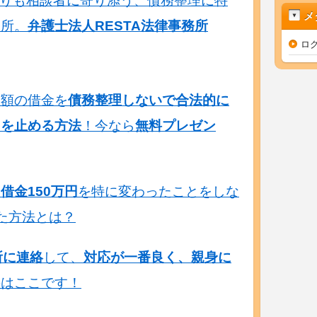
りも相談者に寄り添う、債務整理に特
メ
務所。
弁護士法人RESTA法律事務所
ロ
多額の借金を
債務整理しないで合法的に
てを止める方法
！今なら
無料プレゼン
、
借金150万円
を特に変わったことをしな
た方法とは？
所に連絡
して、
対応が一番良く、親身に
のはここです！