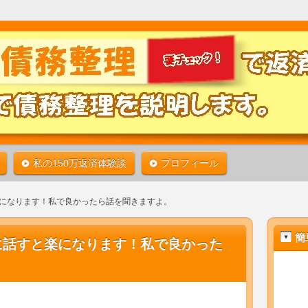
借金生活から救われる道があります。債務整理をよく知れ
50万円の借金をたったの6ヶ月で返済することが出来た任意
| 私の体験談で債務整理を説明しま
くなります！
私の150万返済体験談
プロフィール
になります！私で良かったら話を聞きますよ。
簡
に話すと楽になります！私で良かった