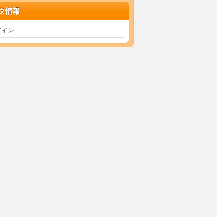
タ情報
グイン