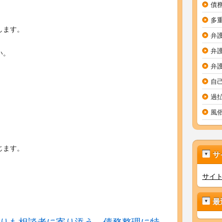
債
多
します。
弁
弁
い。
弁
自
過
風
じます。
サ
サイ
最