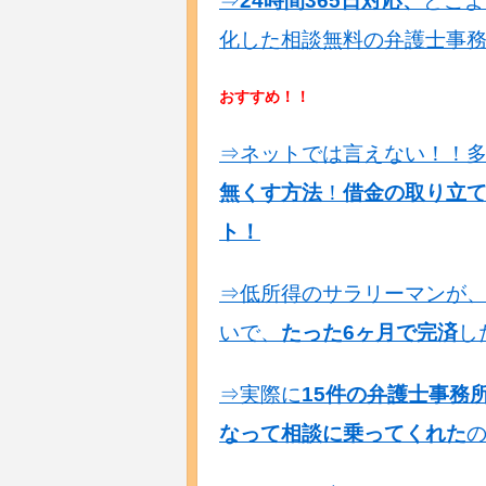
⇒
24時間365日対応、
どこよ
化した相談無料の弁護士事
おすすめ！！
⇒ネットでは言えない！！
無くす方法
！
借金の取り立
ト！
⇒低所得のサラリーマンが
いで、
たった6ヶ月で完済
し
⇒実際に
15件の弁護士事務
なって相談に乗ってくれた