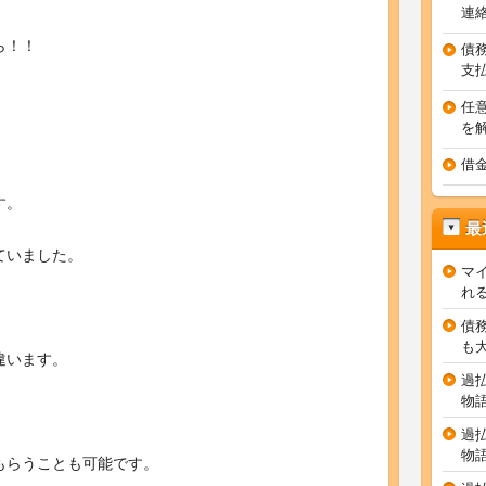
連
ら！！
債
支
任
を
借
す。
最
ていました。
マ
れ
債
も
違います。
過
物
過
物
もらうことも可能です。