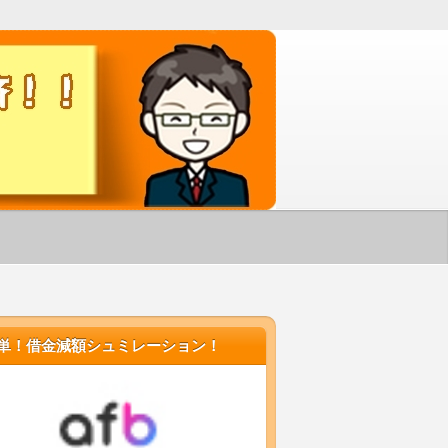
す！
単！借金減額シュミレーション！