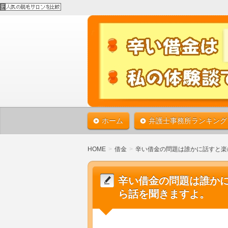
借金で苦しんでいる方は、債務整理で
ば、必ず借金から解放されます！！1
債務整理で借金返済 
整理の体験談。あなたの借金も必ずな
ホーム
弁護士事務所ランキング
HOME
借金
辛い借金の問題は誰かに話すと楽
辛い借金の問題は誰か
ら話を聞きますよ。