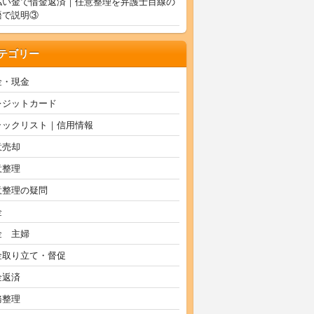
払い金で借金返済｜任意整理を弁護士目線の
語で説明③
テゴリー
金・現金
レジットカード
ラックリスト｜信用情報
意売却
意整理
意整理の疑問
金
金 主婦
金取り立て・督促
金返済
務整理