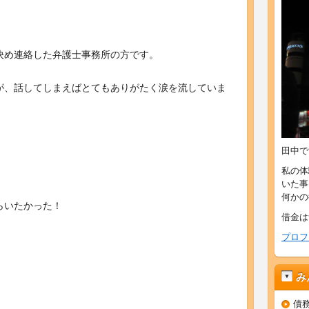
決め連絡した弁護士事務所の方です。
が、話してしまえばとてもありがたく涙を流していま
田中で
私の体
いた事
何かの
らいたかった！
借金は
プロフ
み
債