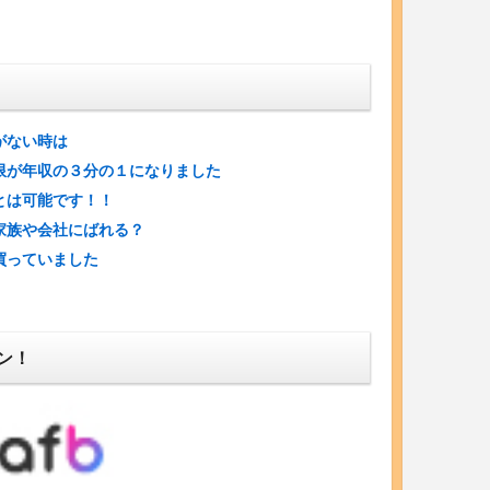
がない時は
限が年収の３分の１になりました
とは可能です！！
家族や会社にばれる？
買っていました
ン！