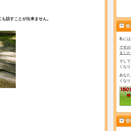
にも話すことが出来ません。
借
私には
ですが
ました
そして
くなり
あなた
くなり
管