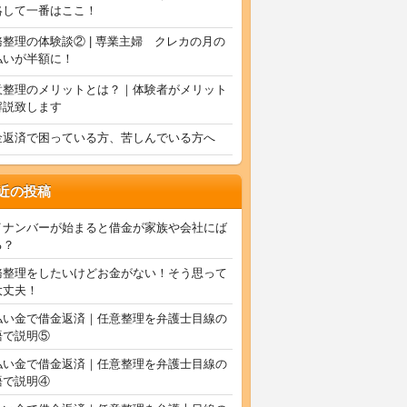
絡して一番はここ！
務整理の体験談② | 専業主婦 クレカの月の
払いが半額に！
意整理のメリットとは？｜体験者がメリット
解説致します
金返済で困っている方、苦しんでいる方へ
近の投稿
イナンバーが始まると借金が家族や会社にば
る？
務整理をしたいけどお金がない！そう思って
大丈夫！
払い金で借金返済｜任意整理を弁護士目線の
語で説明⑤
払い金で借金返済｜任意整理を弁護士目線の
語で説明④