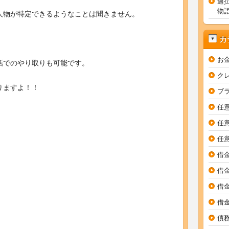
過
物
人物が特定できるようなことは聞きません。
カ
お
話でのやり取りも可能です。
ク
りますよ！！
ブ
任
任
任
借
借
借
借
債