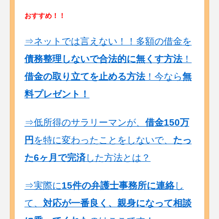
おすすめ！！
⇒ネットでは言えない！！多額の借金を
債務整理しないで合法的に無くす方法
！
借金の取り立てを止める方法
！今なら
無
料プレゼント！
⇒低所得のサラリーマンが、
借金150万
円
を特に変わったことをしないで、
たっ
た6ヶ月で完済
した方法とは？
⇒実際に
15件の弁護士事務所に連絡
し
て、
対応が一番良く、親身になって相談