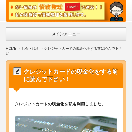
債務
整理
で借
金返
メインメニュー
済 |
HOME
お金・現金
クレジットカードの現金化をする前に読んで下さ
私の
い！
体験
談で
クレジットカードの現金化をする前
債務
に読んで下さい！
整理
を説
明し
クレジットカードの現金化を私も利用しました。
ま
す！