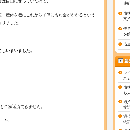
金は自由に使っていたので、
連
債
娠・産休を機にこれから子供にもお金がかかるという
支
なりました。
任
を
借
てしいまいました。
最
マ
れ
債
も
過
ても全額返済できません。
物
過
ました。
物