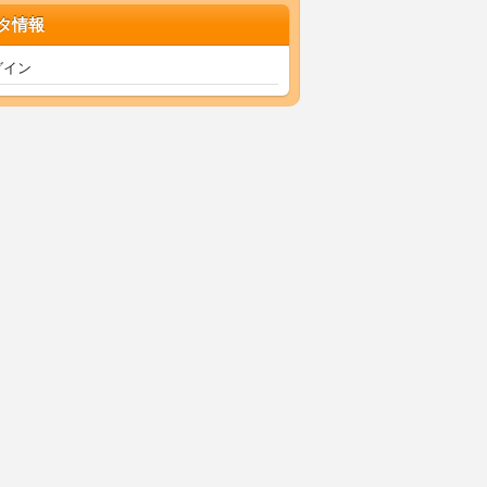
タ情報
グイン