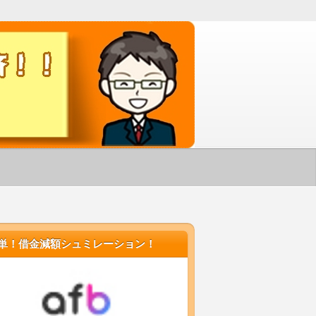
す！
単！借金減額シュミレーション！