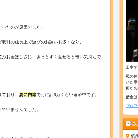
だったのが原因でした。
ど取引の延長上で遊びのお誘いも多くなり、
遊ぶお金ほしさに、きっとすぐ返せると軽い気持ちで
田中で
私の体
いた事
何かの
けており、
妻に内緒
で月に計6万くらい返済中です。
借金は
プロフ
っていませんでした。
み
債