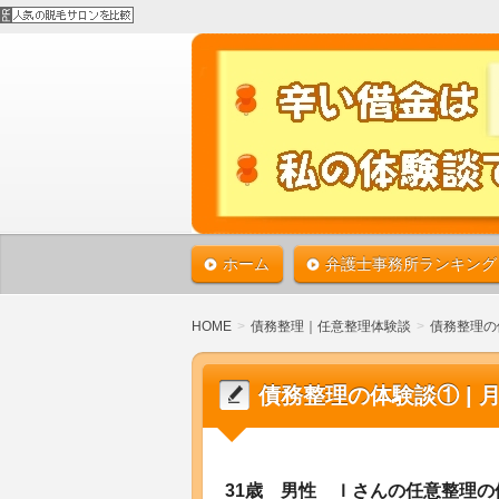
借金で苦しんでいる方は、債務整理で
ば、必ず借金から解放されます！！1
債務整理で借金返済 
整理の体験談。あなたの借金も必ずな
ホーム
弁護士事務所ランキング
HOME
債務整理｜任意整理体験談
債務整理の
債務整理の体験談① | 
31歳 男性 Ｉさんの任意整理の