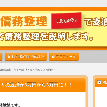
借金生活から救われる道があります。債務整理をよく知れ
50万円の借金をたったの6ヶ月で返済することが出来た任意
| 私の体験談で債務整理を説明しま
くなります！
私の150万返済体験談
プロフィール
体験談① | 月々の返済が6万円から3万円に！！
簡
月々の返済が6万円から3万円に！！
体験談です。