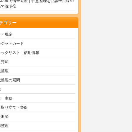
払い金で借金返済｜任意整理を弁護士目線の
語で説明③
テゴリー
金・現金
レジットカード
ラックリスト｜信用情報
意売却
意整理
意整理の疑問
金
金 主婦
金取り立て・督促
金返済
務整理