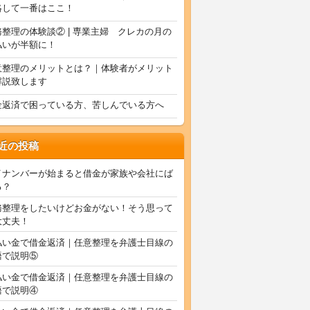
絡して一番はここ！
務整理の体験談② | 専業主婦 クレカの月の
払いが半額に！
意整理のメリットとは？｜体験者がメリット
解説致します
金返済で困っている方、苦しんでいる方へ
近の投稿
イナンバーが始まると借金が家族や会社にば
る？
務整理をしたいけどお金がない！そう思って
大丈夫！
払い金で借金返済｜任意整理を弁護士目線の
語で説明⑤
払い金で借金返済｜任意整理を弁護士目線の
語で説明④