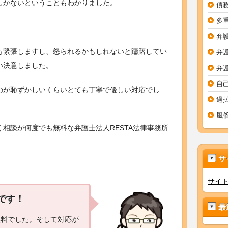
しかないということもわかりました。
債
多
弁
も緊張しますし、怒られるかもしれないと躊躇してい
弁
い決意しました。
弁
自
のが恥ずかしいくらいとても丁寧で優しい対応でし
過
風
相談が何度でも無料な弁護士法人RESTA法律事務所
サ
サイ
です！
最
無料でした。そして対応が