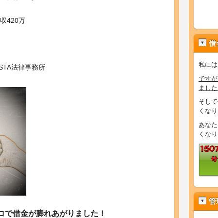
420万
借
私には
STA法律事務所
ですが
ました
そして
くなり
あなた
くなり
管
コで借金が膨れあがりました！